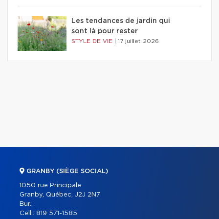
Les tendances de jardin qui
sont là pour rester
STYLE DE VIE
|
17 juillet 2026
GRANBY (SIÈGE SOCIAL)
1050 rue Principale
Granby, Québec, J2J 2N7
Bur.:
Cell.:
819 571-1585